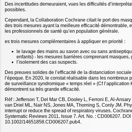
Des incertitudes demeuraient, vues les difficultés d’interprétat
possibles.
Cependant, la Collaboration Cochrane citait le port des ma
des trois mesures ayant la meilleure efficacité démontrable, e
les professionnels de santé qu’en population générale.
es trois mesures complémentaires à appliquer en priorité :
le lavage des mains au savon avec ou sans antiseptique
enfants) - les mesures barrières comprenant masques, 
l’isolement des cas suspects.
Des preuves solides de l’efficacité de la distanciation socia
l’époque. En 2020, le constat réalisable dans les nombreux 
de surveillance syndromique « temps réel » (Cf l’applicatio
démontrent sa très grande efficacité.
Réf : Jefferson T, Del Mar CB, Dooley L, Ferroni E, Al‐Ansa
van Driel ML, Nair NS, Jones MA, Thorning S, Conly JM. Phys
interrupt or reduce the spread of respiratory viruses. Cochra
Systematic Reviews 2011, Issue 7. Art. No. : CD006207. DOI 
10.1002/14651858.CD006207.pub4.