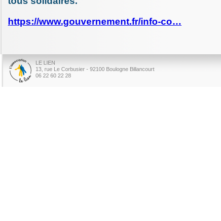
tous solidaires.
https://www.gouvernement.fr/info-co…
LE LIEN
13, rue Le Corbusier - 92100 Boulogne Billancourt
06 22 60 22 28