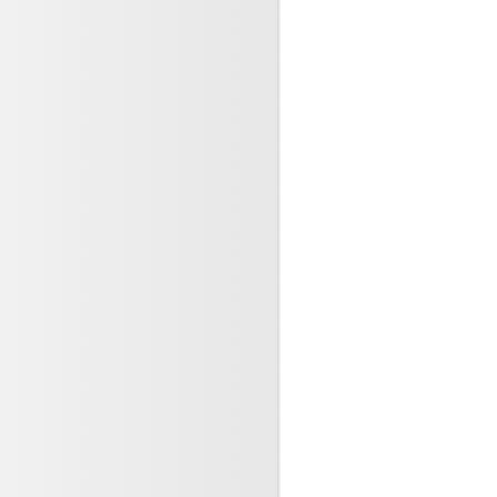
 2023
e en cas d’erreur ou
nt médical ?
 2023
ary 2023 ? success full.
 2023
: actualités INFOVAC
023
mol, que faire si votre enfant
ièvre ?
2023
 sanitaire au rendez-vous de
2023
2023
 saturés, services
es débordés ou fermés,
en grève, (...)
re 2022
UARY 2023
e 2022
 49.3 consacre une timide
de l’élargissement des
ces (...)
e 2022
é mondiale associée à 33
athogènes bactériens en (...)