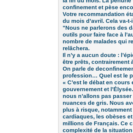
la fin du mois. La pénurie 
confinement et pèse encor
Votre recommandation était
du mois d’avril. Cela va-t-i
"Nous ne parlerons des d
outils pour faire face à l
nombre de malades qui re
relâchera.
Il n’y a aucun doute : l’é
être prêts, contrairement 
On parle de deconfinement
profession… Quel est le p
« C’est le débat en cours
gouvernement et l’Élysée
nous n’allons pas passer d
nuances de gris. Nous av
plus à risque, notamment 
cardiaques, les obèses et
millions de Français. Ce c
complexité de la situation