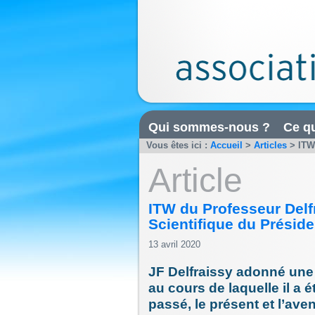
Qui sommes-nous ?
Ce qu
Vous êtes ici :
Accueil
>
Articles
>
ITW
Article
ITW du Professeur Delf
Scientifique du Présid
13 avril 2020
JF Delfraissy adonné une 
au cours de laquelle il a 
passé, le présent et l’aveni