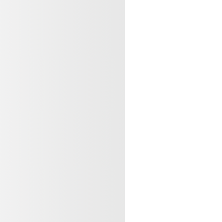
s patients, les co-acteurs de
rité en matière de (...)
re 2023
 la faisabilité d’implantation
méra en bloc opératoire
e 2023
tre la brochiolite
 2023
istes, père et fils, deux
ux, deux escrocs condamnés
 2023
le LIEN s’engage.
 2023
 médical, l’omerta des
onnels n’est plus
le (...)
2023
ne pas nuire ! Participons à
ion médicale et ouvrons
re 2023
ndésirables graves et
ion anti COVID - 19
re 2023
hies vaginales et rectales :
s sont elles propres (...)