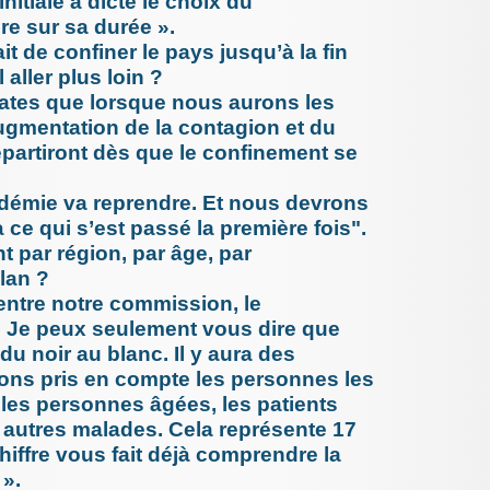
initiale a dicté le choix du
des acci
e sur sa durée ».
se (...)
 de confiner le pays jusqu’à la fin
8 janvier 
Attention
l aller plus loin ?
bronchio
ates que lorsque nous aurons les
21 décemb
Mediator
’augmentation de la contagion et du
cassatio
partiront dès que le confinement se
cour d’ap
16 décemb
La séden
pidémie va reprendre. Et nous devrons
Quand les
à ce qui s’est passé la première fois".
2 décembr
 par région, par âge, par
La sécur
résident
lan ?
2 (...)
 entre notre commission, le
2 décembr
Les prof
. Je peux seulement vous dire que
systémat
u noir au blanc. Il y aura des
médicaux 
ons pris en compte les personnes les
1er décem
L’Antibi
les personnes âgées, les patients
si grave 
 autres malades. Cela représente 17
29 novemb
La sécur
hiffre vous fait déjà comprendre la
au Canada
 ».
20 novemb