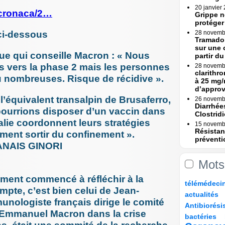
20 janvier
/cronaca/2…
Grippe n
protéger
 ci-dessous
28 novemb
Tramadol
sur une 
que qui conseille Macron : « Nous
partir du 
s vers la phase 2 mais les personnes
28 novemb
clarithr
 nombreuses. Risque de récidive ».
à 25 mg/
d’appro
l’équivalent transalpin de Brusaferro,
26 novemb
Diarrhée
ourrions disposer d’un vaccin dans
Clostridi
Italie coordonnent leurs stratégies
15 novemb
Résistan
ment sortir du confinement ».
préventi
 ANAIS GINORI
Une (...)
15 novemb
Mots
Erreurs 
Rapport
ement commencé à réfléchir à la
11/232
22/232
22/232
33/232
télémédeci
23 octobre
mpte, c’est bien celui de Jean-
Erreurs 
33/232
25/232
actualités
bascule »
unologiste français dirige le comité
96/232
12/232
Antibiorési
17 octobre
e Emmanuel Macron dans la crise
11/232
57/232
108/232
Tramadol
bactéries
mesures 