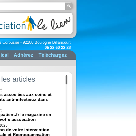
e Corbusier - 92100 Boulogne Billancourt
06 22 60 22 28
ical
Adhérez
Téléchargez
les articles
25
ns associées aux soins et
nts anti-infectieux dans
25
-patient.fr le magazine en
 votre association
 2025
on de votre intervention
cale et Reprogrammation