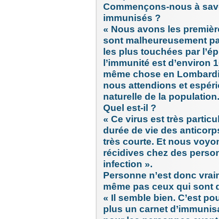
Commençons-nous à savoi
immunisés ?
« Nous avons les première
sont malheureusement pa
les plus touchées par l’
l’immunité est d’environ 1
même chose en Lombardie
nous attendions et espér
naturelle de la population
Quel est-il ?
« Ce virus est très partic
durée de vie des anticorp
très courte. Et nous voyo
récidives chez des perso
infection ».
Personne n’est donc vraim
même pas ceux qui sont 
« Il semble bien. C’est 
plus un carnet d’immunisa