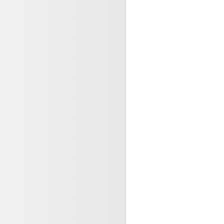
2023
ues médicaux existent aussi
ine de ville
23
, un appel plus sévère
ervier, une leçon pour
..)
3
nt sur QUATRE subit des
s liés aux soins qu’il
.)
23
ns nosocomiales : en 2022, 1
ur 18 a été infecté
...)
23
llesse et mort d’une femme du
3
anitaire ! une
onnelle soulève un coin du
023
inolones : Attention au suivi
es prescriptions (...)
023
, ce n’est toujours pas zéro