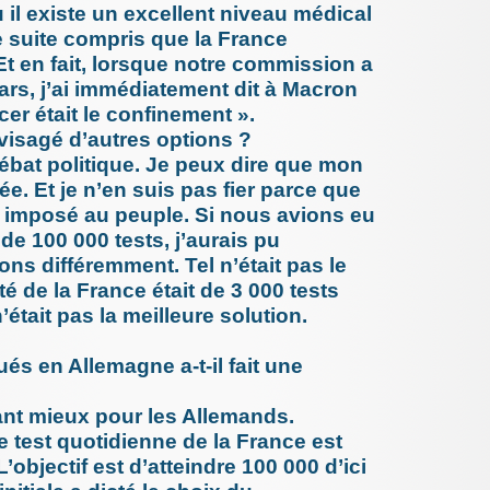
16/232
22/232
Vaccination
 il existe un excellent niveau médical
de leur f
11/232
12/232
vascularite
de suite compris que la France
24 avril 2
TIQUES &
enquête
Et en fait, lorsque notre commission a
d’une no
ars, j’ai immédiatement dit à Macron
les (...)
12 avril 2
er était le confinement ».
Prévenir
visagé d’autres options ?
chez les
débat politique. Je peux dire que mon
4 avril 202
Je suis u
ée. Et je n’en suis pas fier parce que
effet in
té imposé au peuple. Si nous avions eu
un (...)
de 100 000 tests, j’aurais pu
28 mars 2
Méningo
ns différemment. Tel n’était pas le
HAS pour
de (...)
té de la France était de 3 000 tests
9 février 2
’était pas la meilleure solution.
Ibuprofè
et reco
és en Allemagne a-t-il fait une
1er février
Virus hi
gestes im
tant mieux pour les Allemands.
25 janvier
Alcool e
e test quotidienne de la France est
janvier s
’objectif est d’atteindre 100 000 d’ici
23 janvier
Les domm