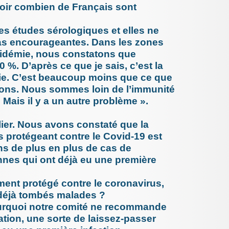
r combien de Français sont
Faire de
leur sécu
13 novemb
s études sérologiques et elles ne
Etude sur
d’une ca
s encourageantes. Dans les zones
9 novembr
épidémie, nous constatons que
Reconnai
0 %. D’après ce que je sais, c’est la
20 octobre
Deux dent
. C’est beaucoup moins que ce que
bourrea
ions. Nous sommes loin de l’immunité
à de (...)
. Mais il y a un autre problème ».
20 octobre
Mydefi, 
19 octobre
ulier. Nous avons constaté que la
Accident
professi
s protégeant contre le Covid-19 est
supportab
ns de plus en plus de cas de
6 octobre 
nnes qui ont déjà eu une première
D’abord 
la décis
l’oeil (...)
ent protégé contre le coronavirus,
7 septemb
déjà tombés malades ?
Effets i
vaccinat
pourquoi notre comité ne recommande
5 septemb
tion, une sorte de laissez-passer
Echograp
les sonde