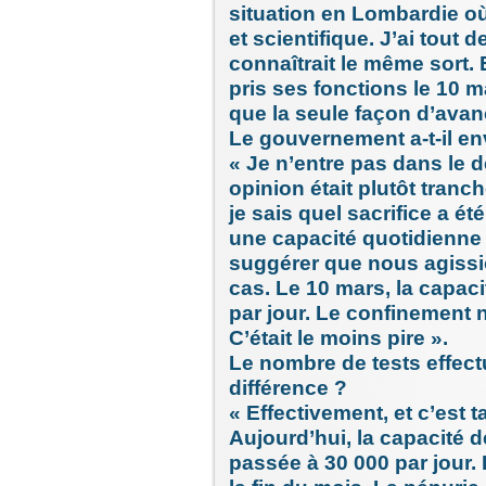
situation en Lombardie où
et scientifique. J’ai tout 
connaîtrait le même sort. 
pris ses fonctions le 10 m
que la seule façon d’avanc
Le gouvernement a-t-il en
« Je n’entre pas dans le 
opinion était plutôt tranch
je sais quel sacrifice a é
une capacité quotidienne 
suggérer que nous agissio
cas. Le 10 mars, la capaci
par jour. Le confinement n
C’était le moins pire ».
Le nombre de tests effectu
différence ?
« Effectivement, et c’est 
Aujourd’hui, la capacité d
passée à 30 000 par jour. L