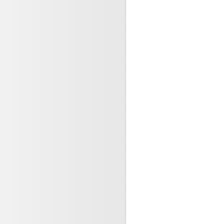
dents de la vie, comment
2024
 lnfections respiratoires et
lites sont contagieuses
re 2023
-Servier : Pourvoi en
n après la décision de la
pel (...)
re 2023
tarité, ennemi de la santé !
 jeunes (...)
e 2023
ité des patients et des
s, une feuille de route pour
e 2023
essionnels ne déclarent pas
iquement les accidents
(...)
bre 2023
orésistance, pourquoi est ce
? la connaitre pour la (...)
re 2023
ité des personnes soignées
 a fait l’objet d’un plan (...)
re 2023