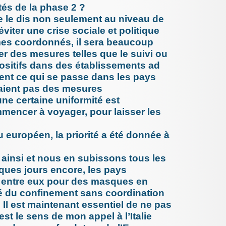
ités de la phase 2 ?
!
Je le dis non seulement au niveau de
15 février
Que fair
viter une crise sociale et politique
d’accide
es coordonnés, il sera beaucoup
12 février
Dry Janu
ter des mesures telles que le suivi ou
12 février
positifs dans des établissements ad
Vaccins 
ent ce qui se passe dans les pays
3 février 2
Paracéta
raient pas des mesures
a de la f
une certaine uniformité est
3 janvier 
La crise
mencer à voyager, pour laisser les
janvier 
2 janvier 
européen, la priorité a été donnée à
Hôpitaux
d’urgenc
médecins 
ainsi et nous en subissons tous les
21 décemb
DRY JAN
ques jours encore, les pays
7 décembr
 entre eux pour des masques en
IPA : Un
é du confinement sans coordination
avancée 
compéten
 Il est maintenant essentiel de ne pas
5 décembr
est le sens de mon appel à l’Italie
Mortalit
agents p