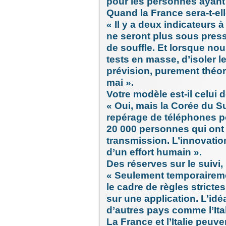
pour les personnes ayant 
Quand la France sera-t-ell
« Il y a deux indicateurs 
ne seront plus sous press
de souffle. Et lorsque nou
tests en masse, d’isoler le
prévision, purement théori
mai ».
Votre modèle est-il celui 
« Oui, mais la Corée du S
repérage de téléphones po
20 000 personnes qui ont 
transmission. L’innovati
d’un effort humain ».
Des réserves sur le suivi,
« Seulement temporaireme
le cadre de règles stricte
sur une application. L’idéa
d’autres pays comme l’Ital
La France et l’Italie peuve