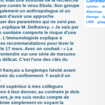
ans, était une sommité de la recherche
Coronav
13/232
22/232
dépenda
igne contre le virus Ebola. Son groupe
12/232
58/232
24/232
cytotec
d
8 octobre 
galement un anthropologue et un
12/232
12/232
Les acc
dépistage
France, 
23/232
22/232
rtant d’avoir une approche
élevage
é
écarter (.
22/232
12/232
aluer des paramètres qui ne sont pas
LIEN
grip
12 septem
11/232
216/232
A l’occas
 explique M. Delfraissy. « Je sais par
indemnisat
infec
semain
25/232
e sanitaire comporte le risque d’une
12 septem
25/232
22/232
 ». L’immunologiste explique à
Antibior
nosocomial
réductio
11/232
11/232
11/232
ses recommandations pour lever le
irradiation
29 août 20
11/232
11/232
35/232
le 17 mars. Avec un souhait : « La
justice
le
Culture 
23/232
45/232
11/232
les hopi
 s’entendre sur une série de mesures
masques
12/232
12/232
20/232
27 août 20
mesvaccins
délicat. C’est l’une des clés du
Mpox, in
11/232
32/232
oxygénothé
transmis
Phagothérap
 français a longtemps hésité avant
6 juin 202
30/232
24/232
Chirurgie
Privation d
choix du confinement. Y avait-il un
savoir av
11/232
228/232
qualité
rec
?
19 mai 20
publ
232/232
Erreurs 
nti supérieur à mes collègues
16/232
11/232
11/232
11/232
18/232
19 mai 20
SEGUR
s
çons à leur donner, au contraire je dois
Accident
11/232
11/232
tests dépis
par la H
ment, je me suis rendu compte de
83/232
25/232
tri des pat
6 mai 202
idémie simplement en voyant la
Pourquoi