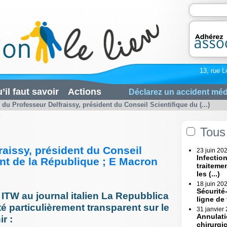
13, rue L
’il faut savoir
Actions
Déclarez un accident méd
 du Professeur Delfraissy, président du Conseil Scientifique du (...)
Tous 
raissy, président du Conseil
23 juin 20
Infectio
ent de la République ; E Macron
traiteme
les (...)
18 juin 20
Sécurité
ITW au journal italien La Repubblica
ligne de
été particulièrement transparent sur le
31 janvier
Annulati
r :
chirurgi