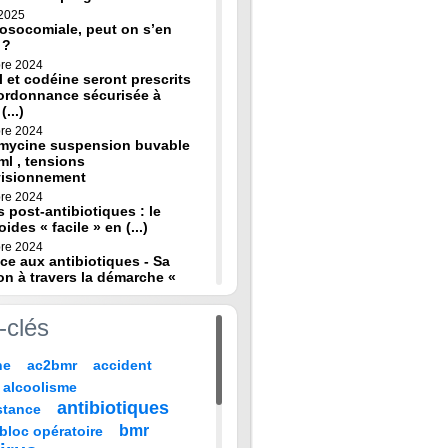
 2025
osocomiale, peut on s’en
 ?
re 2024
 et codéine seront prescrits
ordonnance sécurisée à
(...)
re 2024
omycine suspension buvable
ml , tensions
visionnement
re 2024
s post-antibiotiques : le
oides « facile » en (...)
re 2024
ce aux antibiotiques - Sa
on à travers la démarche «
re 2024
-clés
de diagnostic en médecine
 HAS
ne
ac2bmr
accident
 2024
médicales : « quand leur vie
alcoolisme
 sur TF1 mardi 22 (...)
antibiotiques
stance
 2024
, codeine : de nouvelles
bmr
bloc opératoire
pour prévenir la