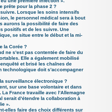
eu une première infection ».
18 juillet 
e prête pour la phase 2 ?
Les risq
à suivre. Lorsque les soins intensifs
en médec
ion, le personnel médical sera à bout
22 juin 20
Médiator
s aurons la possibilité de faire des
contre S
l’avenir (.
s positifs et de les suivre. Une
4 juin 202
que, se situe entre le début et la mi-
UN patie
préjudice
reçoit, (..
de la Corée ?
26 mai 20
ud ne s’est pas contentée de faire du
Infectio
patient s
rtables. Elle a également mobilisé
pendant (
enquêté et brisé les chaînes de
11 mai 20
on technologique doit s’accompagner
vie viei
peuple
3 mai 202
 la surveillance électronique ?
Omerta s
nt, sur une base volontaire et dans
professi
voile
s. La France travaille avec l’Allemagne
27 mars 2
l serait d’étendre la collaboration à
Fluoroqu
médical d
ie ».
13 mars 2
nt-elles faire des choix différents sur
COVID 19