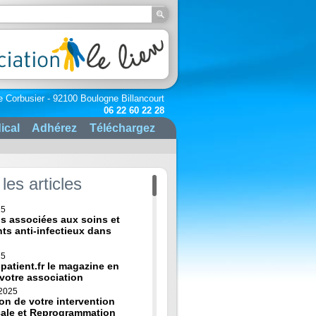
e Corbusier - 92100 Boulogne Billancourt
06 22 60 22 28
ical
Adhérez
Téléchargez
les articles
25
ns associées aux soins et
nts anti-infectieux dans
25
-patient.fr le magazine en
 votre association
 2025
on de votre intervention
cale et Reprogrammation