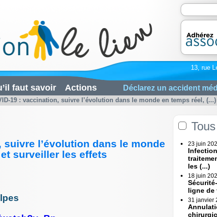
13, rue L
’il faut savoir
Actions
Déclarez un accident méd
ID-19 : vaccination, suivre l’évolution dans le monde en temps réel, (...)
Tous 
, suivre l’évolution dans le monde
23 juin 20
Infectio
et surveiller les effets
traiteme
les (...)
18 juin 20
Sécurité
ligne de
lpes
31 janvier
Annulati
chirurgi