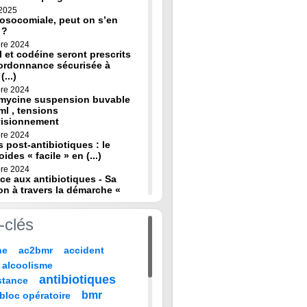
 2025
osocomiale, peut on s’en
 ?
re 2024
 et codéine seront prescrits
ordonnance sécurisée à
(...)
re 2024
omycine suspension buvable
ml , tensions
visionnement
re 2024
s post-antibiotiques : le
oides « facile » en (...)
re 2024
ce aux antibiotiques - Sa
on à travers la démarche «
re 2024
-clés
de diagnostic en médecine
 HAS
ne
ac2bmr
accident
 2024
médicales : « quand leur vie
alcoolisme
 sur TF1 mardi 22 (...)
antibiotiques
stance
 2024
, codeine : de nouvelles
bmr
bloc opératoire
pour prévenir la