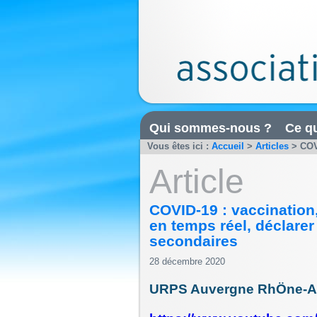
Qui sommes-nous ?
Ce qu
Vous êtes ici :
Accueil
>
Articles
>
COV
Article
COVID-19 : vaccination
en temps réel, déclarer 
secondaires
28 décembre 2020
URPS Auvergne RhÖne-A