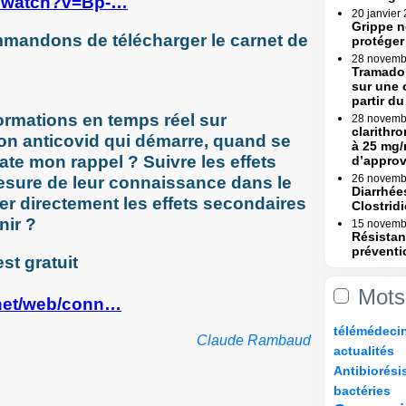
m/watch?v=Bp-…
20 janvier
Grippe n
mandons de télécharger le carnet de
protéger
28 novemb
Tramadol
sur une 
partir du 
ormations en temps réel sur
28 novemb
clarithr
tion anticovid qui démarre, quand se
à 25 mg/
date mon rappel ? Suivre les effets
d’appro
esure de leur connaissance dans le
26 novemb
Diarrhée
 directement les effets secondaires
Clostridi
nir ?
15 novemb
Résistan
préventi
st gratuit
Une (...)
15 novemb
Mots
Erreurs 
.net/web/conn…
Rapport
12/182
18/182
25/182
21/182
télémédeci
23 octobre
Claude Rambaud
Erreurs 
27/182
8/182
actualités
bascule »
76/182
8/182
Antibiorési
17 octobre
8/182
47/182
73/182
Tramadol
bactéries
mesures 