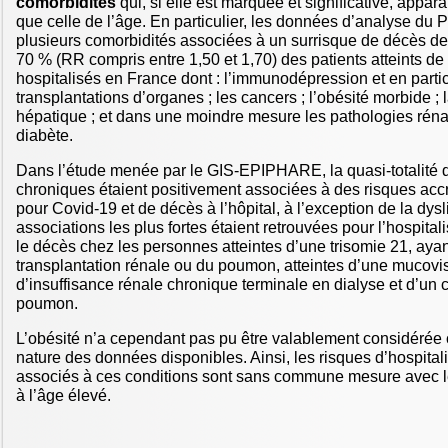
comorbidités
qui, si elle est marquée et significative, appar
que celle de l’âge. En particulier, les données d’analyse du P
plusieurs comorbidités associées à un surrisque de décès de
70 % (RR compris entre 1,50 et 1,70) des patients atteints d
hospitalisés en France dont : l’immunodépression et en partic
transplantations d’organes ; les cancers ; l’obésité morbide ; 
hépatique ; et dans une moindre mesure les pathologies réna
diabète.
Dans l’étude menée par le GIS-EPIPHARE, la quasi-totalité d
chroniques étaient positivement associées à des risques accr
pour Covid-19 et de décès à l’hôpital, à l’exception de la dys
associations les plus fortes étaient retrouvées pour l’hospit
le décès chez les personnes atteintes d’une trisomie 21, ayan
transplantation rénale ou du poumon, atteintes d’une mucovi
d’insuffisance rénale chronique terminale en dialyse et d’un c
poumon.
L’obésité n’a cependant pas pu être valablement considérée 
nature des données disponibles. Ainsi, les risques d’hospital
associés à ces conditions sont sans commune mesure avec l
à l’âge élevé.