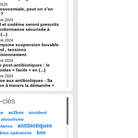
 2025
osocomiale, peut on s’en
 ?
re 2024
 et codéine seront prescrits
ordonnance sécurisée à
(...)
re 2024
omycine suspension buvable
ml , tensions
visionnement
re 2024
s post-antibiotiques : le
oides « facile » en (...)
re 2024
ce aux antibiotiques - Sa
on à travers la démarche «
re 2024
-clés
de diagnostic en médecine
 HAS
ne
ac2bmr
accident
 2024
médicales : « quand leur vie
alcoolisme
 sur TF1 mardi 22 (...)
antibiotiques
stance
 2024
, codeine : de nouvelles
bmr
bloc opératoire
pour prévenir la