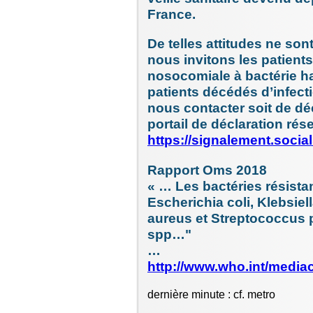
France.
De telles attitudes ne son
nous invitons les patient
nosocomiale à bactérie ha
patients décédés d’infecti
nous contacter soit de dé
portail de déclaration rés
https://signalement.soci
Rapport Oms 2018
« … Les bactéries résista
Escherichia coli, Klebsi
aureus et Streptococcus 
spp…"
…
http://www.who.int/medi
dernière minute : cf. metro