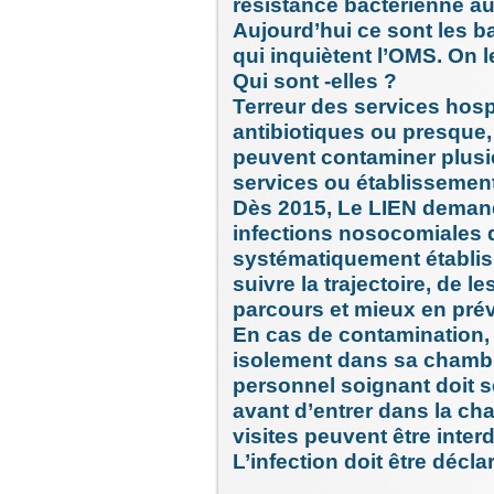
résistance bactérienne au
Aujourd’hui ce sont les b
qui inquiètent l’OMS. On 
Qui sont -elles ?
Terreur des services hospit
antibiotiques ou presque,
peuvent contaminer plusi
services ou établissements
Dès 2015, Le LIEN demand
infections nosocomiales 
systématiquement établis a
suivre la trajectoire, de l
parcours et mieux en prév
En cas de contamination, l
isolement dans sa chambre
personnel soignant doit se
avant d’entrer dans la ch
visites peuvent être inter
L’infection doit être décla