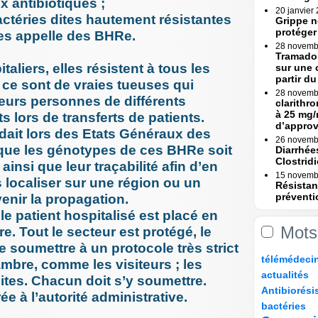
x antibiotiques ;
20 janvier
actéries dites hautement résistantes
Grippe n
protéger
les appelle des BHRe.
28 novemb
Tramadol
aliers, elles résistent à tous les
sur une 
partir du 
 ce sont de vraies tueuses qui
28 novemb
eurs personnes de différents
clarithr
à 25 mg/
 lors de transferts de patients.
d’appro
ait lors des Etats Généraux des
26 novemb
que les génotypes de ces BHRe soit
Diarrhée
Clostridi
insi que leur traçabilité afin d’en
15 novemb
es localiser sur une région ou un
Résistan
préventi
enir la propagation.
Une (...)
e patient hospitalisé est placé en
15 novemb
Mots
. Tout le secteur est protégé, le
Erreurs 
Rapport
 soumettre à un protocole très strict
10/206
19/206
24/206
30/206
télémédeci
23 octobre
ambre, comme les visiteurs ; les
Erreurs 
26/206
10/206
actualités
dites. Chacun doit s’y soumettre.
bascule »
90/206
11/206
Antibiorési
17 octobre
rée à l’autorité administrative.
10/206
52/206
83/206
Tramadol
bactéries
mesures 