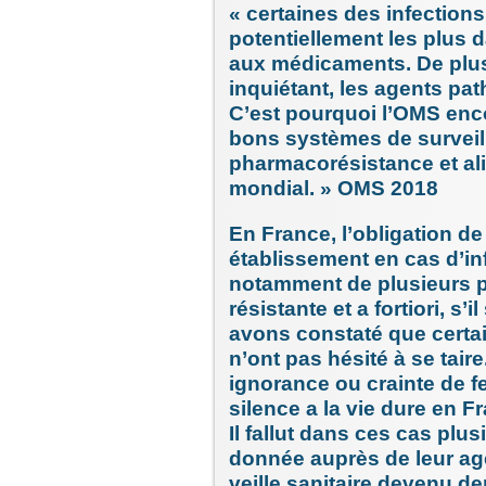
« certaines des infections
potentiellement les plus 
aux médicaments. De plus, 
inquiétant, les agents pat
C’est pourquoi l’OMS enco
bons systèmes de surveill
pharmacorésistance et a
mondial. » OMS 2018
En France, l’obligation de 
établissement en cas d’i
notamment de plusieurs p
résistante et a fortiori, s
avons constaté que certa
n’ont pas hésité à se tai
ignorance ou crainte de f
silence a la vie dure en F
Il fallut dans ces cas plus
donnée auprès de leur age
veille sanitaire devenu d