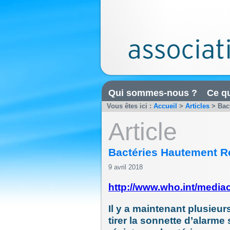
Qui sommes-nous ?
Ce qu
Vous êtes ici :
Accueil
>
Articles
>
Bac
Article
Bactéries Hautement R
9 avril 2018
http://www.who.int/medi
Il y a maintenant plusieu
tirer la sonnette d’alarme