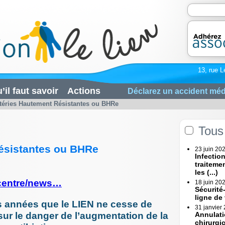
13, rue L
’il faut savoir
Actions
Déclarez un accident méd
téries Hautement Résistantes ou BHRe
Tous 
ésistantes ou BHRe
23 juin 20
Infectio
traiteme
les (...)
acentre/news…
18 juin 20
Sécurité
ligne de
rs années que le LIEN ne cesse de
31 janvier
 sur le danger de l’augmentation de la
Annulati
chirurgi