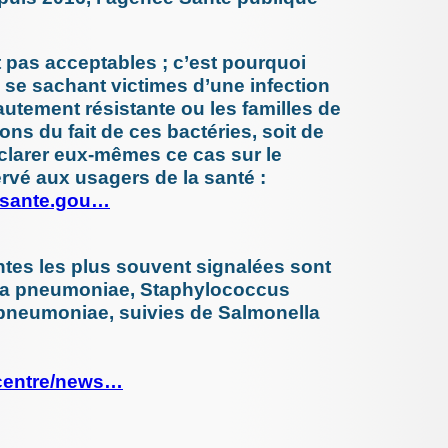
24/206
10/206
Vaccination
de leur f
11/206
10/206
vascularite
24 avril 2
TIQUES &
enquête
t pas acceptables ; c’est pourquoi
d’une no
les (...)
s se sachant victimes d’une infection
12 avril 2
utement résistante ou les familles de
Prévenir
ons du fait de ces bactéries, soit de
chez les
4 avril 202
clarer eux-mêmes ce cas sur le
Je suis u
ervé aux usagers de la santé :
effet in
un (...)
alsante.gou…
28 mars 2
Méningo
HAS pour
de (...)
ntes les plus souvent signalées sont
9 février 2
ella pneumoniae, Staphylococcus
Ibuprofè
pneumoniae, suivies de Salmonella
et reco
1er février
Virus hi
gestes im
acentre/news…
25 janvier
Alcool e
janvier s
23 janvier
Les domm