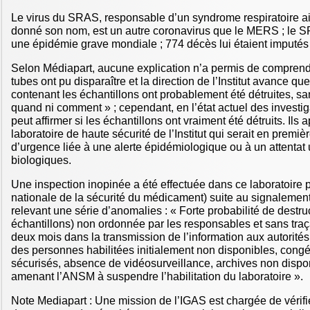
Le virus du SRAS, responsable d’un syndrome respiratoire aig
donné son nom, est un autre coronavirus que le MERS ; le 
une épidémie grave mondiale ; 774 décès lui étaient imputés
Selon Médiapart, aucune explication n’a permis de compren
tubes ont pu disparaître et la direction de l’Institut avance qu
contenant les échantillons ont probablement été détruites, s
quand ni comment » ; cependant, en l’état actuel des investi
peut affirmer si les échantillons ont vraiment été détruits. Ils
laboratoire de haute sécurité de l’Institut qui serait en premiè
d’urgence liée à une alerte épidémiologique ou à un attentat 
biologiques.
Une inspection inopinée a été effectuée dans ce laboratoire
nationale de la sécurité du médicament) suite au signalement 
relevant une série d’anomalies : « Forte probabilité de destru
échantillons) non ordonnée par les responsables et sans traça
deux mois dans la transmission de l’information aux autorités
des personnes habilitées initialement non disponibles, cong
sécurisés, absence de vidéosurveillance, archives non dispo
amenant l’ANSM à suspendre l’habilitation du laboratoire ».
Note Mediapart : Une mission de l’IGAS est chargée de vérifie