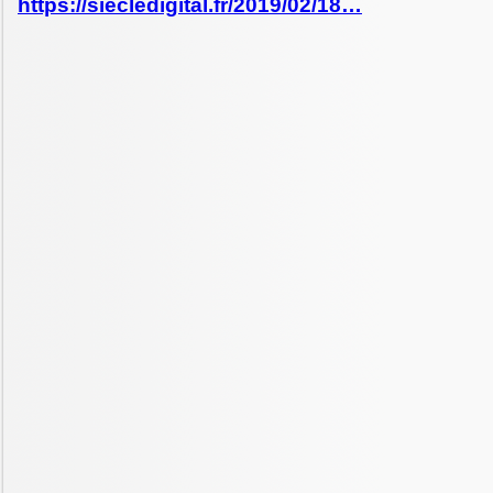
https://siecledigital.fr/2019/02/18…