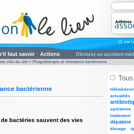
13, rue L
’il faut savoir
Actions
Déclarez un accident méd
ts clés du site > Phagothérapie et résistance bactérienne
Tous
tance bactérienne
8/254
30/254
22/254
45/254
télémédeci
34/254
9/254
97/254
actualités
9/254
13/254
antibioti
54/254
97/254
8/254
opératoire
27/254
8/254
75/254
traitement
 de bactéries sauvent des vies
16/254
8/254
dépakine
9/254
19/254
21/254
élevage
é